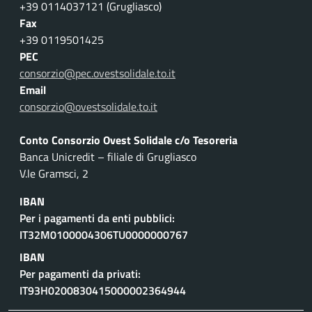
+39 0114037121 (Grugliasco)
Fax
+39 0119501425
PEC
consorzio@pec.ovestsolidale.to.it
Email
consorzio@ovestsolidale.to.it
Conto Consorzio Ovest Solidale c/o Tesoreria
Banca Unicredit – filiale di Grugliasco
V.le Gramsci, 2
IBAN
Per i pagamenti da enti pubblici:
IT32M0100004306TU0000000767
IBAN
Per pagamenti da privati:
IT93H0200830415000002364944