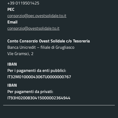
+39 0119501425
PEC
consorzio@pec.ovestsolidale.to.it
Email
consorzio@ovestsolidale.to.it
Conto Consorzio Ovest Solidale c/o Tesoreria
Banca Unicredit – filiale di Grugliasco
V.le Gramsci, 2
IBAN
Per i pagamenti da enti pubblici:
IT32M0100004306TU0000000767
IBAN
Per pagamenti da privati:
IT93H0200830415000002364944